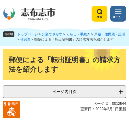
ペ
メ
ー
ニ
ジ
ュ
検
メ
の
ー
索
ニ
先
を
ュ
頭
飛
トップページ
>
分類でさがす
>
くらし・手続き
>
戸籍・住民票・証明
ー
現在地
で
ば
>
住民票
>
郵便による「転出証明書」の請求方法を紹介します
す
し
。
て
本
本
文
郵便による「転出証明書」の請求方
文
法を紹介します
へ
ページ内目次
ページID：0012844
更新日：2022年3月1日更新