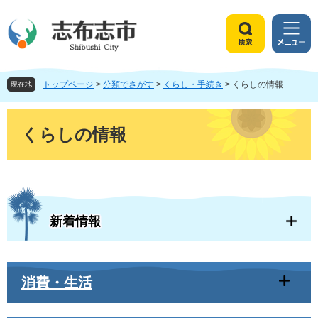
ペ
メ
ー
ニ
ジ
ュ
検
メ
の
ー
索
ニ
先
を
ュ
頭
飛
トップページ
>
分類でさがす
>
くらし・手続き
>
くらしの情報
ー
現在地
で
ば
す
し
本
。
て
文
くらしの情報
本
文
へ
新着情報
消費・生活