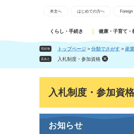
ペ
メ
ー
ニ
本文へ
はじめての方へ
Foreign
ジ
ュ
の
ー
くらし・手続き
健康・子育て・
先
を
頭
飛
で
ば
トップページ
>
分類でさがす
>
産
現在地
す
し
入札制度・参加資格
足あと
。
て
本
文
本
へ
文
入札制度・参加資
お知らせ