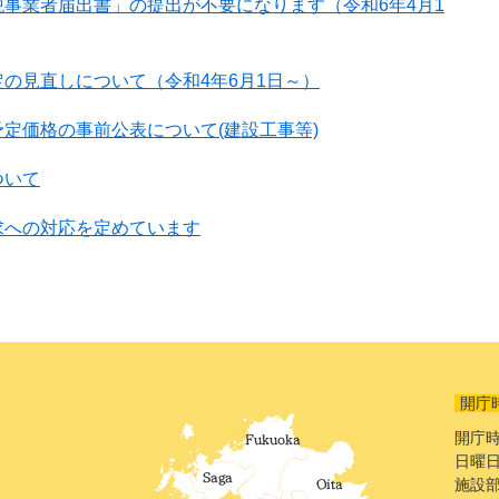
事業者届出書」の提出が不要になります（令和6年4月1
の見直しについて（令和4年6月1日～）
定価格の事前公表について(建設工事等)
ついて
求への対応を定めています
開庁
開庁時
日曜日
施設