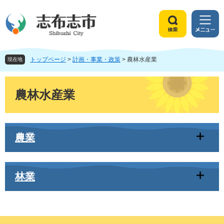
ペ
メ
ー
ニ
ジ
ュ
検
メ
の
ー
索
ニ
先
を
ュ
頭
飛
トップページ
>
計画・事業・政策
>
農林水産業
ー
現在地
で
ば
す
し
本
。
て
文
農林水産業
本
文
へ
農業
林業