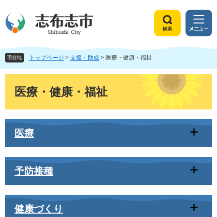
ペ
メ
ー
ニ
ジ
ュ
検
メ
の
ー
索
ニ
先
を
ュ
頭
飛
トップページ
>
支援・助成
>
医療・健康・福祉
ー
現在地
で
ば
す
し
本
。
て
文
医療・健康・福祉
本
文
へ
医療
予防接種
健康づくり