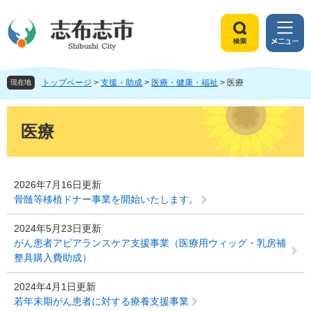
ペ
メ
ー
ニ
ジ
ュ
検
メ
の
ー
索
ニ
先
を
ュ
頭
飛
トップページ
>
支援・助成
>
医療・健康・福祉
>
医療
ー
現在地
で
ば
す
し
本
。
て
文
医療
本
文
へ
2026年7月16日更新
骨髄等移植ドナー事業を開始いたします。
2024年5月23日更新
がん患者アピアランスケア支援事業（医療用ウィッグ・乳房補
整具購入費助成）
2024年4月1日更新
若年末期がん患者に対する療養支援事業