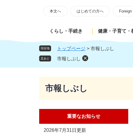
ペ
メ
ー
ニ
本文へ
はじめての方へ
Foreign
ジ
ュ
の
ー
くらし・手続き
健康・子育て・
先
を
頭
飛
で
ば
トップページ
>
市報しぶし
現在地
す
し
市報しぶし
足あと
。
て
本
文
へ
市報しぶし
重要なお知らせ
2026年7月31日更新