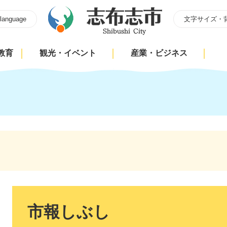
 language
文字サイズ・
教育
観光・イベント
産業・ビジネス
本
文
市報しぶし