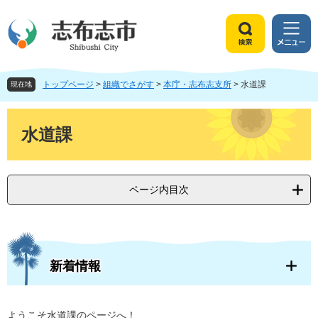
ペ
メ
ー
ニ
ジ
ュ
検
メ
の
ー
索
ニ
先
を
ュ
頭
飛
トップページ
>
組織でさがす
>
本庁・志布志支所
>
水道課
ー
現在地
で
ば
す
し
本
。
て
文
水道課
本
文
へ
ページ内目次
新着情報
ようこそ水道課のページへ！