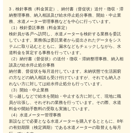
3．検針事務（料金算定）、納付書（督促状）送付・徴収・滞
納整理事務、納入相談及び給水停止処分事務、開始・中止業
務、水道メーター管理事務などを中心に行っています。
（1）検針委託事務（料金算定）
検針員が各戸へ訪問し、水道メーターを検針する業務を委託
しています。業務係は委託業者から提出されたデータをシス
テムに取り込むとともに、漏水などもチェックしながら、水
道料金を算定する事務を行っています。
（2）納付書（督促状）の送付・徴収・滞納整理事務、納入相
談及び給水停止処分事務
納付書、督促状を毎月送付しています。未納状態で生活困窮
の方などの納入相談も受け付けていますが、それでも納入さ
れない方に対しては給水停止処分も行っています。
（3）開始・中止業務
引っ越しなどで給水を開始・中止する方に対して、現地に職
員が出張し、それぞれの業務を行っています。その際、水道
料金や開始手数料の受取も実施しています。
（4）水道メーター管理事務
新設などで必要となる水道メーターを購入するとともに、8年
の有効期限（検定満期）である水道メーターの取替えも毎月