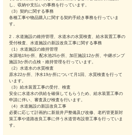
し、収納や支払いの事務を行っています。
（3）契約に関する事務
各種工事や物品購入に関する契約手続き事務を行っていま
す。
2．水道施設の維持管理、水道水の水質検査、給水装置工事の
受付検査、水道施設の新設改良工事に関する事務
（1）水道施設の維持管理
水源地19か所、配水池25か所、加圧施設12か所、中継ポンプ
施設3か所の点検・維持管理を行っています。
（2）水道水の水質検査
原水22か所、浄水19か所について月1回、水質検査を行って
います。
（3）給水装置工事の受付、検査
安全に水道水の供給を確保してもらうため、給水装置工事の
申請に伴い、審査及び検査を行います。
（4）水道施設の新設改良工事
必要に応じて計画的に新規井戸整備及び改修、老朽管更新対
策工事や道路改良工事に伴う水道管布設替工事を行っていま
す。