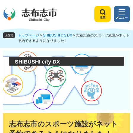
ペ
メ
ー
ニ
ジ
ュ
検
メ
の
ー
索
ニ
先
を
ュ
頭
飛
トップページ
>
SHIBUSHI city DX
>
志布志市のスポーツ施設がネット
ー
現在地
で
ば
予約できるようになりました！
す
し
。
て
本
SHIBUSHI city DX
文
へ
本
文
志布志市のスポーツ施設がネット