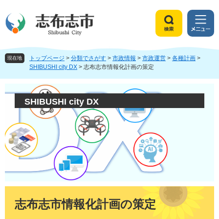
ペ
メ
ー
ニ
ジ
ュ
検
メ
の
ー
索
ニ
先
を
ュ
頭
飛
トップページ
>
分類でさがす
>
市政情報
>
市政運営
>
各種計画
>
ー
現在地
で
ば
SHIBUSHI city DX
>
志布志市情報化計画の策定
す
し
。
て
本
SHIBUSHI city DX
文
へ
本
文
志布志市情報化計画の策定