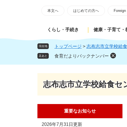
ペ
メ
ー
ニ
本文へ
はじめての方へ
Foreign
ジ
ュ
の
ー
くらし・手続き
健康・子育て・
先
を
頭
飛
で
ば
トップページ
>
志布志市立学校給
現在地
す
し
食育だよりバックナンバー
足あと
。
て
本
文
へ
志布志市立学校給食セ
重要なお知らせ
2026年7月31日更新