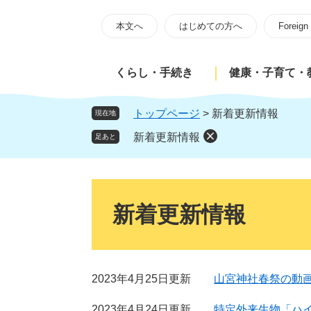
ペ
メ
ー
ニ
本文へ
はじめての方へ
Foreign
ジ
ュ
の
ー
くらし・手続き
健康・子育て・
先
を
頭
飛
で
ば
トップページ
>
新着更新情報
現在地
す
し
新着更新情報
足あと
。
て
本
文
本
へ
文
新着更新情報
2023年4月25日更新
山宮神社春祭の動
2023年4月24日更新
特定外来生物「ハ