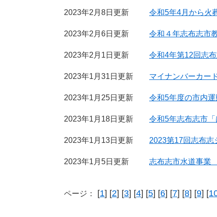
2023年2月8日更新
令和5年4月から火
2023年2月6日更新
令和４年志布志市教
2023年2月1日更新
令和4年第12回志
2023年1月31日更新
マイナンバーカー
2023年1月25日更新
令和5年度の市内
2023年1月18日更新
令和5年志布志市「は
2023年1月13日更新
2023第17回志
2023年1月5日更新
志布志市水道事業
[
1
] [
2
] [
3
] [
4
] [
5
] [
6
] [
7
] [
8
] [
9
] [
1
ページ：