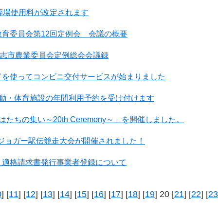
葬場使用料が改定されます
育委員会第12回定例会 会議の概要
布志市農業委員会定例総会会議録
ドを使ってコンビニ交付サービスが始まりました
運動・体育施設の年間利用予約を受け付けます
たちの集い～20th Ceremony～」を開催しました。
布志ジョガー駅伝競走大会が開催されました！
 適格請求書発行事業者登録について
0
] [
11
] [
12
] [
13
] [
14
] [
15
] [
16
] [
17
] [
18
] [
19
] 20 [
21
] [
22
] [
23