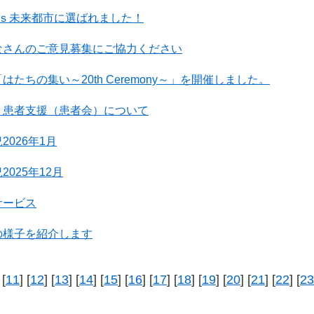
Ｇｓ未来都市に選ばれました！
なさんのご意見募集にご協力ください
たちの集い～20th Ceremony～」を開催しました。
・患者支援（患者会）について
026年1月
025年12月
サービス
の様子を紹介します
 [
11
] [
12
] [
13
] [
14
] [
15
] [
16
] [
17
] [
18
] [
19
] [
20
] [
21
] [
22
] [
23