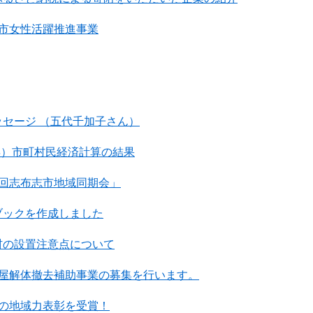
志市女性活躍推進事業
セージ （五代千加子さん）
3年）市町村民経済計算の結果
2回志布志市地域同期会」
ブックを作成しました
材の設置注意点について
廃屋解体撤去補助事業の募集を行います。
みの地域力表彰を受賞！