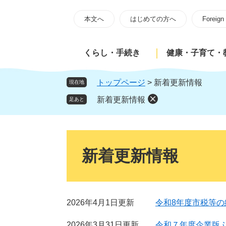
ペ
メ
ー
ニ
本文へ
はじめての方へ
Foreign
ジ
ュ
の
ー
くらし・手続き
健康・子育て・
先
を
頭
飛
で
ば
トップページ
>
新着更新情報
現在地
す
し
新着更新情報
足あと
。
て
本
文
本
へ
文
新着更新情報
2026年4月1日更新
令和8年度市税等
2026年3月31日更新
令和７年度企業版