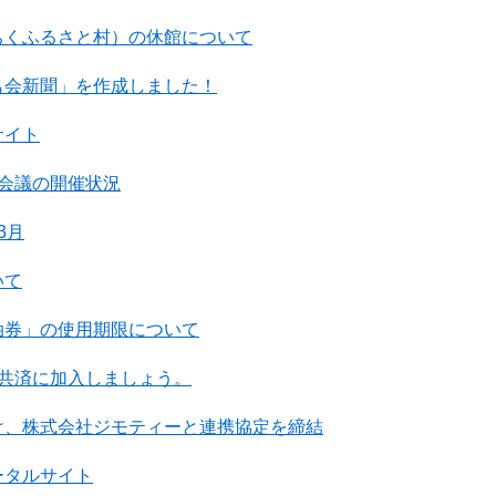
ちくふるさと村）の休館について
も会新聞」を作成しました！
サイト
会会議の開催状況
3月
いて
油券」の使用期限について
害共済に加入しましょう。
け、株式会社ジモティーと連携協定を締結
ータルサイト