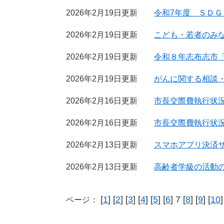
2026年2月19日更新
令和7年度 ＳＤ
2026年2月19日更新
こども・若者のみ
2026年2月19日更新
令和８年志布志市「は
2026年2月19日更新
がんに関する相談
2026年2月16日更新
市長交際費執行状況2
2026年2月16日更新
市長交際費執行状況2
2026年2月13日更新
スマホアプリ決済
2026年2月13日更新
高齢者学級の活動
[
1
] [
2
] [
3
] [
4
] [
5
] [
6
] 7 [
8
] [
9
] [
10
]
ページ：