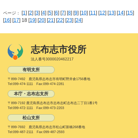
[
1
] [
2
] [
3
] [
4
] [
5
] [
6
] [
7
] [
8
] [
9
] [
10
] [
11
] [
12
] [
13
] [
14
] [
15
]
ページ：
[
16
] [
17
] 18 [
19
] [
20
] [
21
] [
22
] [
23
] [
24
]
志布志市役所
法人番号3000020462217
有明支所
〒899-7492 鹿児島県志布志市有明町野井倉1756番地
Tel:099-474-1111 Fax:099-474-2281
本庁・志布志支所
〒899-7192 鹿児島県志布志市志布志町志布志二丁目1番1号
Tel:099-472-1111 Fax:099-473-2203
松山支所
〒899-7692 鹿児島県志布志市松山町新橋268番地
Tel:099-487-2111 Fax:099-487-2593