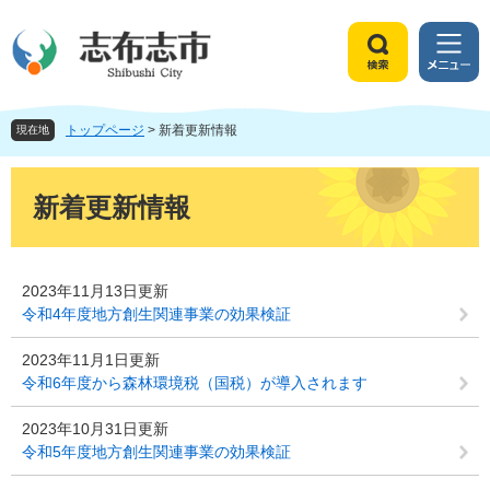
ペ
メ
ー
ニ
ジ
ュ
検
メ
の
ー
索
ニ
先
を
ュ
頭
飛
トップページ
>
新着更新情報
ー
現在地
で
ば
す
し
本
。
て
文
新着更新情報
本
文
へ
2023年11月13日更新
令和4年度地方創生関連事業の効果検証
2023年11月1日更新
令和6年度から森林環境税（国税）が導入されます
2023年10月31日更新
令和5年度地方創生関連事業の効果検証