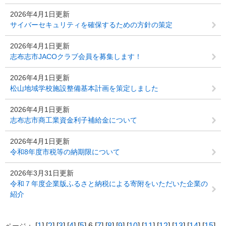
2026年4月1日更新
サイバーセキュリティを確保するための方針の策定
2026年4月1日更新
志布志市JACOクラブ会員を募集します！
2026年4月1日更新
松山地域学校施設整備基本計画を策定しました
2026年4月1日更新
志布志市商工業資金利子補給金について
2026年4月1日更新
令和8年度市税等の納期限について
2026年3月31日更新
令和７年度企業版ふるさと納税による寄附をいただいた企業の
紹介
[
1
] [
2
] [
3
] [
4
] [
5
] 6 [
7
] [
8
] [
9
] [
10
] [
11
] [
12
] [
13
] [
14
] [
15
]