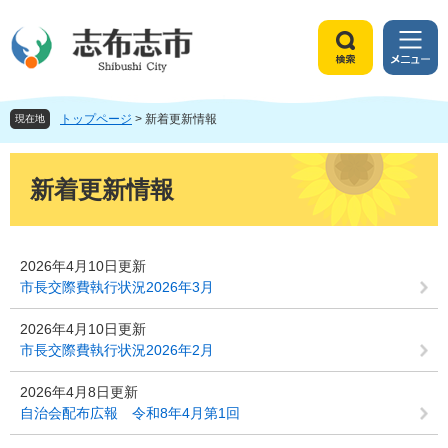
ペ
メ
ー
ニ
ジ
ュ
検
メ
の
ー
索
ニ
先
を
ュ
頭
飛
トップページ
>
新着更新情報
ー
現在地
で
ば
す
し
本
。
て
文
新着更新情報
本
文
へ
2026年4月10日更新
市長交際費執行状況2026年3月
2026年4月10日更新
市長交際費執行状況2026年2月
2026年4月8日更新
自治会配布広報 令和8年4月第1回