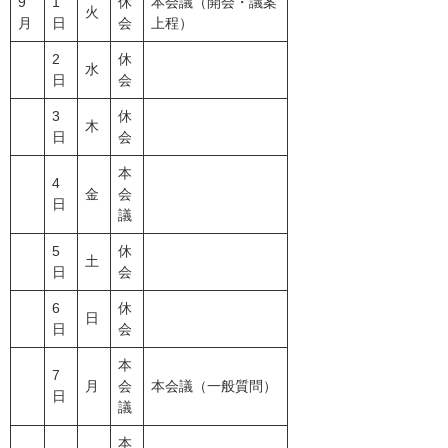
9
1
休
本会議（開会・議案
火
月
日
会
上程）
2
休
水
日
会
3
休
木
日
会
本
4
金
会
日
議
5
休
土
日
会
6
休
日
日
会
本
7
月
会
本会議（一般質問）
日
議
本