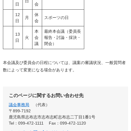
日
日
会
12
休
月
スポーツの日
日
会
本
最終本会議（委員長
13
火
会
報告・討論・採決・
日
議
閉会）
本会議及び委員会の日程については、議案の審議状況、一般質問者
数によって変更になる場合があります。
このページに関するお問い合わせ先
議会事務局
代表
〒899-7192
鹿児島県志布志市志布志町志布志二丁目1番1号
Tel：099-472-1111
Fax：099-472-1120