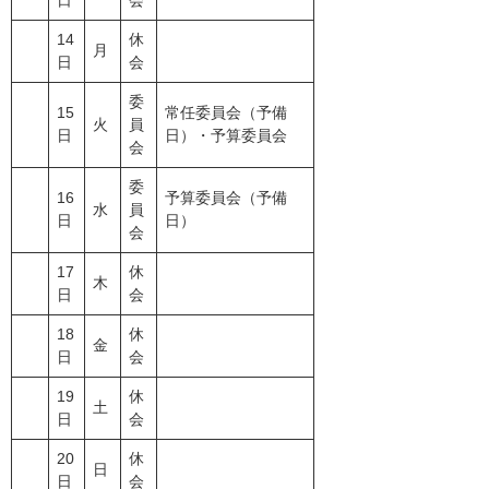
日
会
14
休
月
日
会
委
15
常任委員会（予備
火
員
日
日）・予算委員会
会
委
16
予算委員会（予備
水
員
日
日）
会
17
休
木
日
会
18
休
金
日
会
19
休
土
日
会
20
休
日
日
会