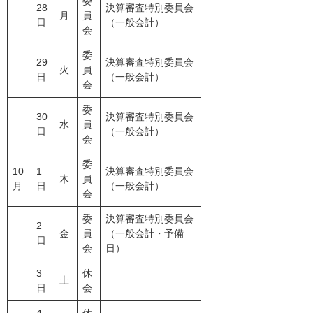
委
28
決算審査特別委員会
月
員
日
（一般会計）
会
委
29
決算審査特別委員会
火
員
日
（一般会計）
会
委
30
決算審査特別委員会
水
員
日
（一般会計）
会
委
10
1
決算審査特別委員会
木
員
月
日
（一般会計）
会
委
決算審査特別委員会
2
金
員
（一般会計・予備
日
会
日）
3
休
土
日
会