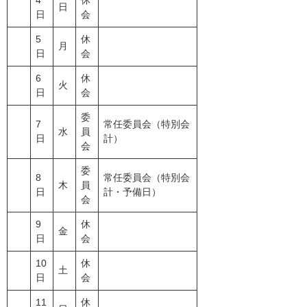
4
休
日
日
会
5
休
月
日
会
6
休
火
日
会
委
7
常任委員会（特別会
水
員
日
計）
会
委
8
常任委員会（特別会
木
員
日
計・予備日）
会
9
休
金
日
会
10
休
土
日
会
11
休