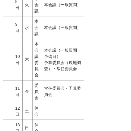
8
火
会
本会議（一般質問）
日
議
本
9
水
会
本会議（一般質問）
日
議
本
会
本会議（一般質問・
10
議
予備日）
木
日
委
予算委員会（現地調
員
査）・常任委員会
会
委
11
常任委員会・予算委
金
員
日
員会
会
12
休
土
日
会
13
休
日