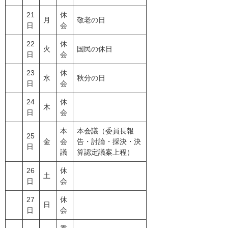
21
休
月
敬老の日
日
会
22
休
火
国民の休日
日
会
23
休
水
秋分の日
日
会
24
休
木
日
会
本
本会議（委員長報
25
金
会
告・討論・採決・決
日
議
算認定議案上程）
26
休
土
日
会
27
休
日
日
会