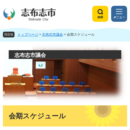
ペ
メ
ー
ニ
ジ
ュ
検
メ
の
ー
索
ニ
先
を
ュ
頭
飛
トップページ
>
志布志市議会
>
会期スケジュール
ー
現在地
で
ば
す
し
。
て
志布志市議会
本
文
へ
本
文
会期スケジュール