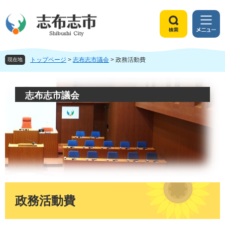
ペ
メ
ー
ニ
ジ
ュ
検
メ
の
ー
索
ニ
先
を
ュ
頭
飛
トップページ
>
志布志市議会
>
政務活動費
ー
現在地
で
ば
す
し
。
て
志布志市議会
本
文
へ
本
文
政務活動費