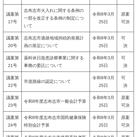
志布志市火入れに関する条例の
議案第
令和8年3月
原案
一部を改正する条例の制定につ
17号
25日
可決
いて
議案第
志布志市過疎地域持続的発展計
令和8年3月
可
20号
画の策定について
25日
決
議案第
薬科休日急患診療事業に関する
令和8年3月
可
21号
事務の委託について
25日
決
議案第
令和8年3月
可
市道路線の認定について
22号
25日
決
議案第
令和8年3月
原案
令和8年度志布志市一般会計予算
23号
25日
可決
議案第
令和8年度志布志市国民健康保険
令和8年3月
原案
24号
特別会計予算
25日
可決