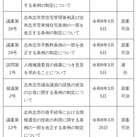
する条例の制定について
志布志市営住宅管理条例及び志
議案第
令和8年3月
原案
布志市営単独住宅条例の一部を
18号
5日
可決
改正する条例の制定について
議案第
志布志市手数料条例の一部を改
令和8年3月
原案
19号
正する条例の制定について
5日
可決
諮問第
人権擁護委員の推薦につき意見
令和8年3月
適
1号
を求めることについて
5日
任
志布志市議会議員の請負の状況
発議第
令和8年3月
原案
の公表に関する条例の制定につ
2号
5日
可決
いて
志布志市行政手続等における情
議案第
報通信の技術の利用に関する条
令和8年3月
原案
13号
例の一部を改正する条例の制定
25日
可決
について