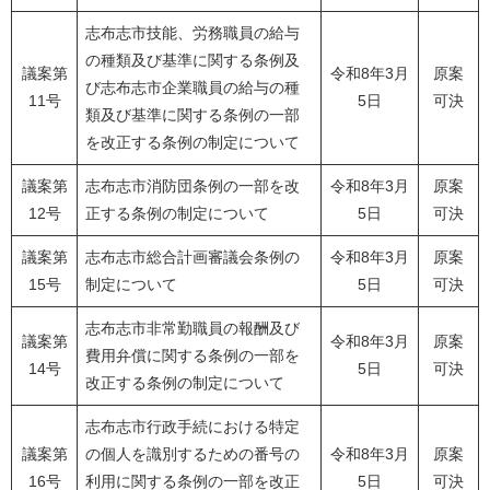
志布志市技能、労務職員の給与
の種類及び基準に関する条例及
議案第
令和8年3月
原案
び志布志市企業職員の給与の種
11号
5日
可決
類及び基準に関する条例の一部
を改正する条例の制定について
議案第
志布志市消防団条例の一部を改
令和8年3月
原案
12号
正する条例の制定について
5日
可決
議案第
志布志市総合計画審議会条例の
令和8年3月
原案
15号
制定について
5日
可決
志布志市非常勤職員の報酬及び
議案第
令和8年3月
原案
費用弁償に関する条例の一部を
14号
5日
可決
改正する条例の制定について
志布志市行政手続における特定
議案第
の個人を識別するための番号の
令和8年3月
原案
16号
利用に関する条例の一部を改正
5日
可決