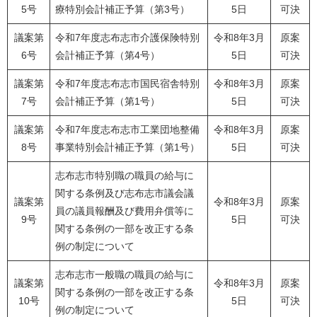
5号
療特別会計補正予算（第3号）
5日
可決
議案第
令和7年度志布志市介護保険特別
令和8年3月
原案
6号
会計補正予算（第4号）
5日
可決
議案第
令和7年度志布志市国民宿舎特別
令和8年3月
原案
7号
会計補正予算（第1号）
5日
可決
議案第
令和7年度志布志市工業団地整備
令和8年3月
原案
8号
事業特別会計補正予算（第1号）
5日
可決
志布志市特別職の職員の給与に
関する条例及び志布志市議会議
議案第
令和8年3月
原案
員の議員報酬及び費用弁償等に
9号
5日
可決
関する条例の一部を改正する条
例の制定について
志布志市一般職の職員の給与に
議案第
令和8年3月
原案
関する条例の一部を改正する条
10号
5日
可決
例の制定について