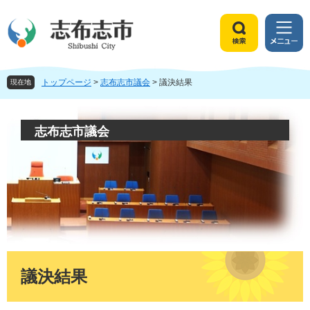
ペ
メ
ー
ニ
ジ
ュ
検
メ
の
ー
索
ニ
先
を
ュ
頭
飛
トップページ
>
志布志市議会
>
議決結果
ー
現在地
で
ば
す
し
。
て
志布志市議会
本
文
へ
本
文
議決結果