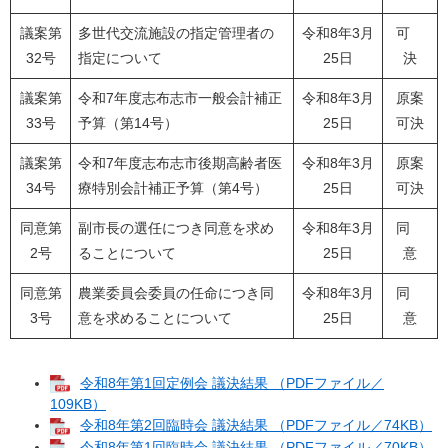
議案第
多世代交流施設の指定管理者の
令和8年3月
可
32号
指定について
25日
決
議案第
令和7年度志布志市一般会計補正
令和8年3月
原案
33号
予算（第14号）
25日
可決
議案第
令和7年度志布志市後期高齢者医
令和8年3月
原案
34号
療特別会計補正予算（第4号）
25日
可決
同意第
副市長の選任につき同意を求め
令和8年3月
同
2号
ることについて
25日
意
同意第
農業委員会委員の任命につき同
令和8年3月
同
3号
意を求めることについて
25日
意
令和8年第1回定例会 議決結果 （PDFファイル／
109KB）
令和8年第2回臨時会 議決結果 （PDFファイル／74KB）
令和8年第1回臨時会 議決結果 （PDFファイル／70KB）