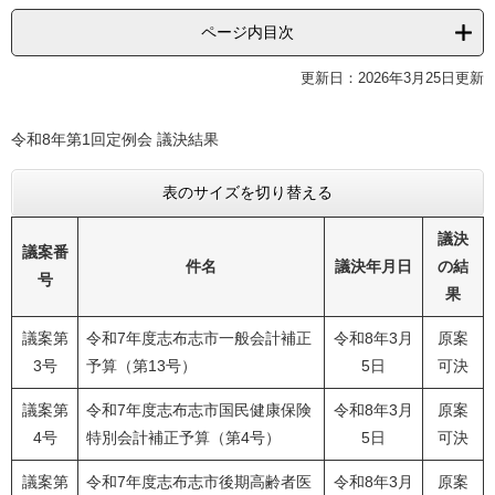
ページ内目次
更新日：2026年3月25日更新
​​令和8年第1回定例会 議決結果
表のサイズを切り替える
議決
議案番
件名
議決年月日
の結
号
果
議案第
令和7年度志布志市一般会計補正
令和8年3月
原案
3号
予算（第13号）
5日
可決
議案第
令和7年度志布志市国民健康保険
令和8年3月
原案
4号
特別会計補正予算（第4号）
5日
可決
議案第
令和7年度志布志市後期高齢者医
令和8年3月
原案