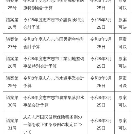
議案第
令和8年度志布志市後期高齢者医
令和8年3月
原案
25号
療特別会計予算
25日
可決
議案第
令和8年度志布志市介護保険特別
令和8年3月
原案
26号
会計予算
25日
可決
議案第
令和8年度志布志市国民宿舎特別
令和8年3月
原案
27号
会計予算
25日
可決
議案第
令和8年度志布志市工業団地整備
令和8年3月
原案
28号
事業特別会計予算
25日
可決
議案第
令和8年度志布志市水道事業会計
令和8年3月
原案
29号
予算
25日
可決
議案第
令和8年度志布志市農業集落排水
令和8年3月
原案
30号
事業会計予算
25日
可決
志布志市国民健康保険税条例の
議案第
令和8年3月
原案
一部を改正する条例の制定につ
31号
25日
可決
いて