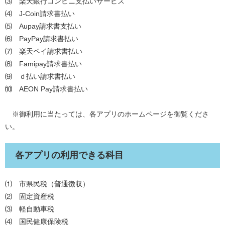
⑶ 楽天銀行コンビニ支払いサービス
⑷ J-Coin請求書払い
⑸ Aupay請求書支払い
⑹ PayPay請求書払い
⑺ 楽天ペイ請求書払い
⑻ Famipay請求書払い
⑼ ｄ払い請求書払い
⑽ AEON Pay請求書払い
※御利用に当たっては、各アプリのホームページを御覧くださ
い。
各アプリの利用できる科目
⑴ 市県民税（普通徴収）
⑵ 固定資産税
⑶ 軽自動車税
⑷ 国民健康保険税