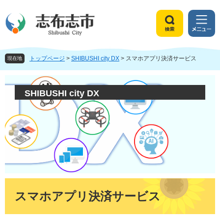
ペ
メ
ー
ニ
ジ
ュ
検
メ
の
ー
索
ニ
先
を
ュ
頭
飛
トップページ
>
SHIBUSHI city DX
>
スマホアプリ決済サービス
ー
現在地
で
ば
す
し
。
て
SHIBUSHI city DX
本
文
へ
本
文
スマホアプリ決済サービス