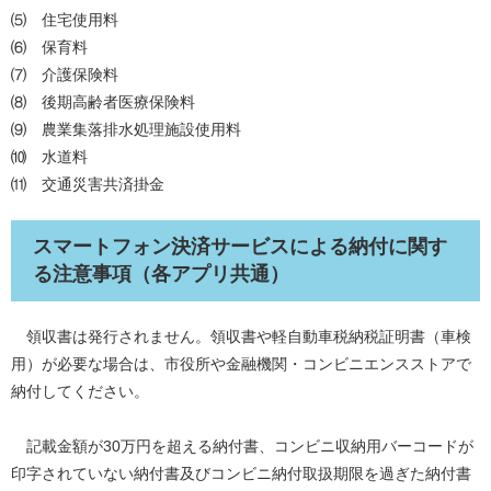
⑸ 住宅使用料
⑹ 保育料
⑺ 介護保険料
⑻ 後期高齢者医療保険料
⑼ 農業集落排水処理施設使用料
⑽ 水道料
⑾ 交通災害共済掛金
スマートフォン決済サービスによる納付に関す
る注意事項（各アプリ共通）
領収書は発行されません。領収書や軽自動車税納税証明書（車検
用）が必要な場合は、市役所や金融機関・コンビニエンスストアで
納付してください。
記載金額が30万円を超える納付書、コンビニ収納用バーコードが
印字されていない納付書及びコンビニ納付取扱期限を過ぎた納付書