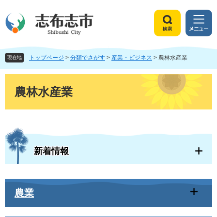
ペ
メ
ー
ニ
ジ
ュ
検
メ
の
ー
索
ニ
先
を
ュ
頭
飛
トップページ
>
分類でさがす
>
産業・ビジネス
>
農林水産業
ー
現在地
で
ば
す
し
本
。
て
文
農林水産業
本
文
へ
新着情報
農業